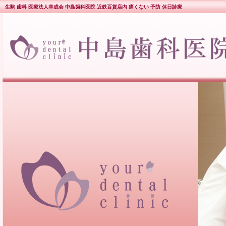
生駒 歯科 医療法人幸成会 中島歯科医院 近鉄百貨店内 痛くない 予防 休日診療