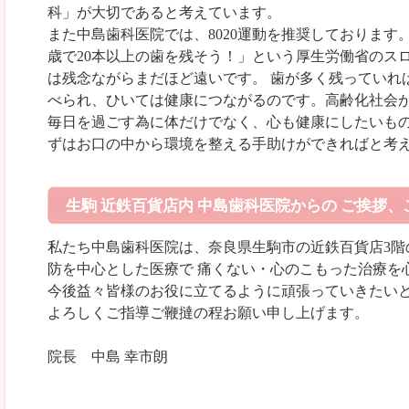
科
」が大切であると考えています。
また中島
歯科
医院では、8020運動を推奨しております。「
歳で20本以上の歯を残そう！」という厚生労働省のス
は残念ながらまだほど遠いです。 歯が多く残っていれ
べられ、ひいては健康につながるのです。高齢化社会
毎日を過ごす為に体だけでなく、心も健康にしたいも
ずはお口の中から環境を整える手助けができればと考
生駒 近鉄百貨店内 中島歯科医院からの ご挨拶、
私たち中島
歯科
医院は、奈良県
生駒
市の近鉄百貨店3階
防を中心とした医療で 痛くない・心のこもった治療を
今後益々皆様のお役に立てるように頑張っていきたい
よろしくご指導ご鞭撻の程お願い申し上げます。
院長 中島 幸市朗